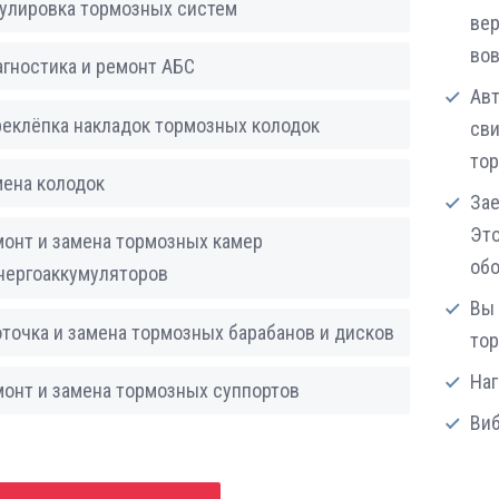
улировка тормозных систем
вер
вов
гностика и ремонт АБС
Авт
еклёпка накладок тормозных колодок
сви
то
ена колодок
Зае
Это
онт и замена тормозных камер
об
нергоаккумуляторов
Вы
точка и замена тормозных барабанов и дисков
то
Наг
онт и замена тормозных суппортов
Виб