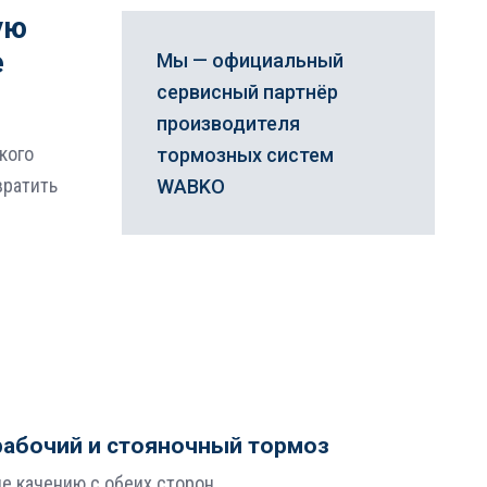
ую
е
Мы — официальный
сервисный партнёр
производителя
кого
тормозных систем
вратить
WABKO
рабочий и стояночный тормоз
е качению с обеих сторон