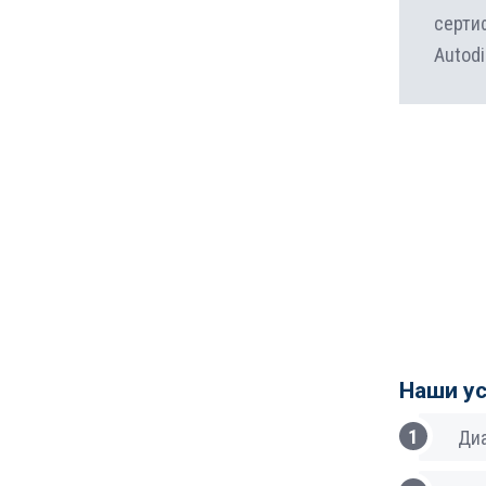
серти
Autod
Наши у
Диа