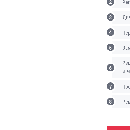
Рег
Диа
Пер
Зам
Рем
и э
Про
Рем