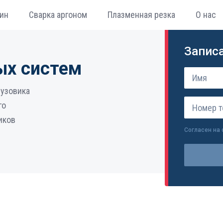
ин
Сварка аргоном
Плазменная резка
О нас
Записа
ых систем
рузовика
го
иков
Согласен на