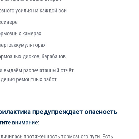
озного усилия на каждой оси
есивере
ормозных камерах
нергоаккумуляторах
ормозных дисков, барабанов
и выдаём распечатанный отчёт
едения ремонтных работ
илактика предупреждает опасность
тите внимание:
личилась протяженность тормозного пути. Есть