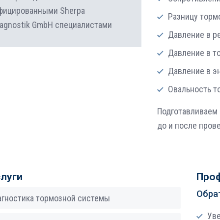
фицированными Sherpa
Разницу торм
iagnostik GmbH специалистами
Давление в р
Давление в т
Давление в э
Овальность т
Подготавливаем 
до и после пров
слуги
Проф
Обра
гностика тормозной системы
Уве