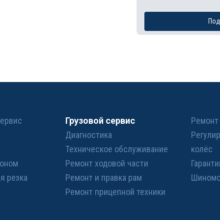
Под
сервис
Грузовой сервис
Ремонт
Диагностика
Регули
Техническое обслуживание
колёс
гоном
Ремонт ходовой части
Гарант
я резка
Ремонт и правка рам
Шином
Ремонт прицепной техники